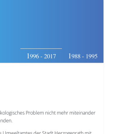
1
1
996 - 2017
988 - 1995
kologisches Problem nicht mehr miteinander
inden.
es Umweltamtes der Stadt Herzogenrath mit