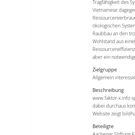
Tragfähigkeit des S
Vietnamese dagegen 
Ressourcenverbrauch
ökologischen System
Raubbau an den tro
Wohlstand aus einer
Ressourceneffizienz 
aber ein notwendige
Zielgruppe
Allgemein interessi
Beschreibung
www.faktor-x.info s
dabei durchaus kont
Website zeigt bildh
Beteiligte
Aachener Stiftung K