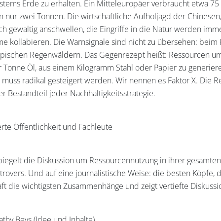
ystems Erde zu erhalten. Ein Mitteleuropäer verbraucht etwa 75
nur zwei Tonnen. Die wirtschaftliche Aufholjagd der Chinesen,
 gewaltig anschwellen, die Eingriffe in die Natur werden imm
e kollabieren. Die Warnsignale sind nicht zu übersehen: beim
pischen Regenwäldern. Das Gegenrezept heißt: Ressourcen um d
 Tonne Öl, aus einem Kilogramm Stahl oder Papier zu generiere
muss radikal gesteigert werden. Wir nennen es Faktor X. Die Res
r Bestandteil jeder Nachhaltigkeitsstrategie.
erte Öffentlichkeit und Fachleute
piegelt die Diskussion um Ressourcennutzung in ihrer gesamten Br
rovers. Und auf eine journalistische Weise: die besten Köpfe, d
aft die wichtigsten Zusammenhänge und zeigt vertiefte Diskussi
athy Beys (Idee und Inhalte)